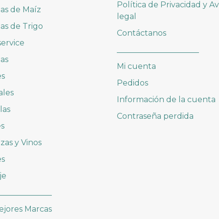
Política de Privacidad y Av
las de Maíz
legal
las de Trigo
Contáctanos
ervice
_____________________
as
Mi cuenta
es
Pedidos
ales
Información de la cuenta
las
Contraseña perdida
es
zas y Vinos
es
je
______________
ejores Marcas