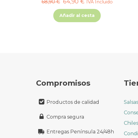
El
El
64,90
€
68,90
€
IVA Incluido
precio
precio
Añadir al cesta
original
actual
era:
es:
68,90 €.
64,90 €.
Compromisos
Tie
Productos de calidad
Salsa
Conse
Compra segura
Chile
Entregas Península 24/48h
Cond