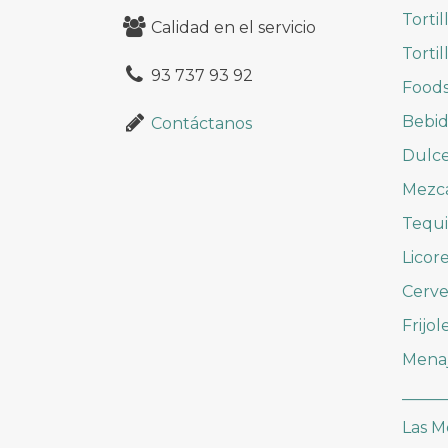
Tortil
Calidad en el servicio
Tortil
93 737 93 92
Foods
Bebid
Contáctanos
Dulc
Mezc
Tequi
Licor
Cerve
Frijol
Mena
_____
Las M