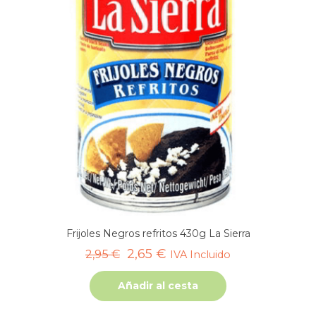
Frijoles Negros refritos 430g La Sierra
El
El
2,65
€
2,95
€
IVA Incluido
precio
precio
Añadir al cesta
original
actual
era:
es: