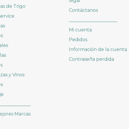
legal
las de Trigo
Contáctanos
ervice
_____________________
as
Mi cuenta
es
Pedidos
ales
Información de la cuenta
las
Contraseña perdida
es
zas y Vinos
es
je
______________
ejores Marcas