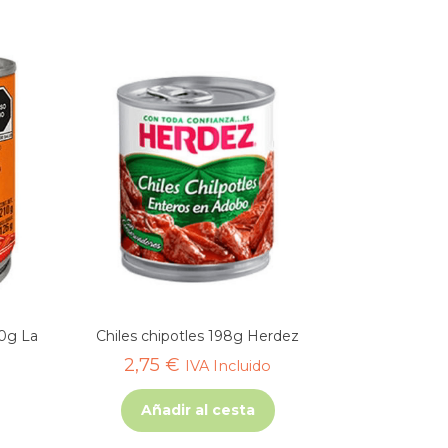
10g La
Chiles chipotles 198g Herdez
2,75
€
IVA Incluido
Añadir al cesta