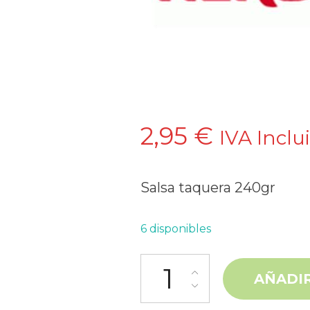
2,95
€
IVA Inclu
Salsa taquera 240gr
6 disponibles
Salsa taquera 240g Herdez ca
AÑADIR