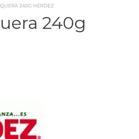
TAQUERA 240G HERDEZ
quera 240g