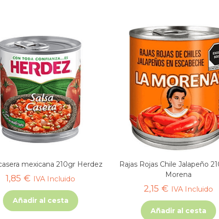
 casera mexicana 210gr Herdez
Rajas Rojas Chile Jalapeño 2
Morena
1,85
€
IVA Incluido
2,15
€
IVA Incluido
Añadir al cesta
Añadir al cesta