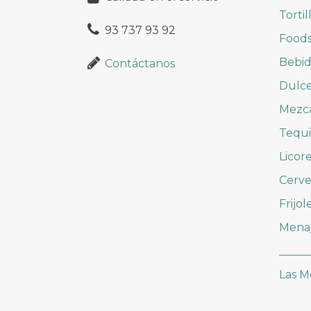
Tortil
93 737 93 92
Foods
Bebid
Contáctanos
Dulc
Mezc
Tequi
Licor
Cerve
Frijol
Mena
_____
Las M