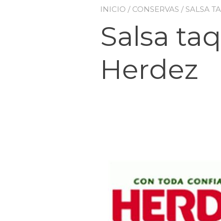
INICIO
/
CONSERVAS
/ SALSA 
Salsa ta
Herdez