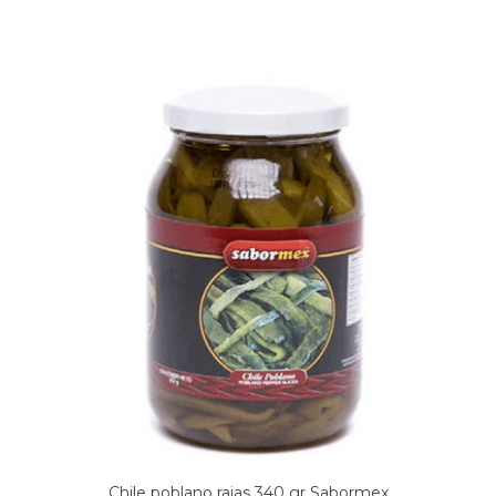
Chile poblano rajas 340 gr Sabormex