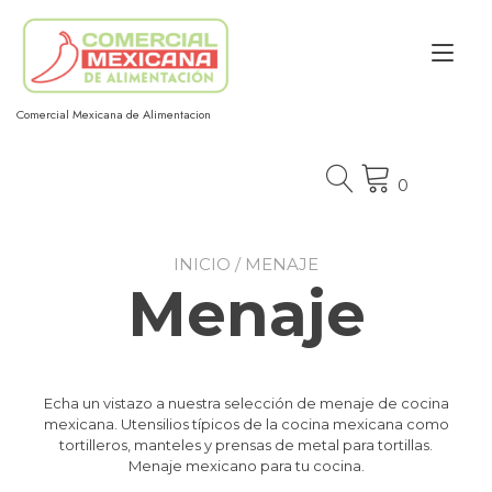
Ir
al
Alt
contenido
nav
Comercial Mexicana de Alimentacion
0
INICIO
/ MENAJE
Menaje
Echa un vistazo a nuestra selección de menaje de cocina
mexicana. Utensilios típicos de la cocina mexicana como
tortilleros, manteles y prensas de metal para tortillas.
Menaje mexicano para tu cocina.