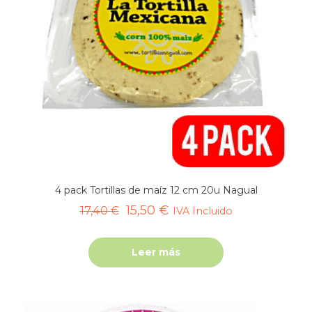
4 pack Tortillas de maíz 12 cm 20u Nagual
El
El
15,50
€
17,40
€
IVA Incluido
precio
precio
original
actual
Leer más
era:
es:
17,40 €.
15,50 €.