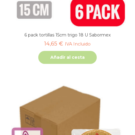
6 pack tortillas 15cm trigo 18 U Sabormex
14,65
€
IVA Incluido
Añadir al cesta