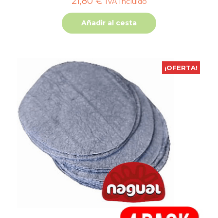
21,80
€
IVA Incluido
Añadir al cesta
¡OFERTA!