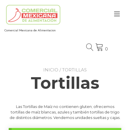
Ir
al
Alt
contenido
nav
Comercial Mexicana de Alimentacion
0
INICIO
/ TORTILLAS
Tortillas
Las Tortillas de Maíz no contienen gluten; ofrecemos
tortillas de maíz blancas, azules y también tortillas de trigo
de distintos diámetros. Vendemos unidades sueltas y cajas.