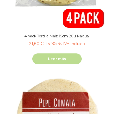
4 pack Tortilla Maíz 15cm 20u Nagual
El
El
19,95
€
21,80
€
IVA Incluido
precio
precio
original
actual
Leer más
era:
es:
21,80 €.
19,95 €.