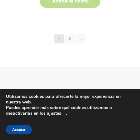
Añadir al cesta
original
actual
era:
es:
4,95 €.
4,50 €.
1
2
→
Compromisos
Utilizamos cookies para ofrecerte la mejor experiencia en
nuestra web.
Puedes aprender más sobre qué cookies utilizamos o
desactivarlas en los
ajustes
.
Productos de calidad
Aceptar
Compra segura