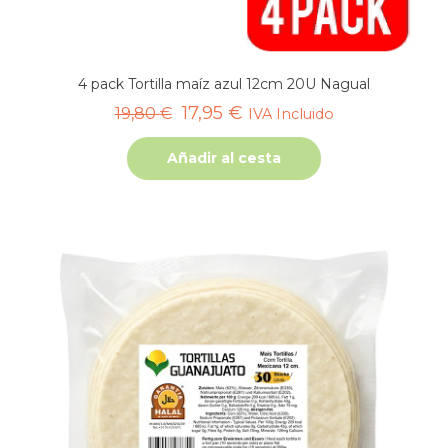
4 pack Tortilla maíz azul 12cm 20U Nagual
El
El
17,95
€
19,80
€
IVA Incluido
precio
precio
Añadir al cesta
original
actual
era:
es:
19,80 €.
17,95 €.