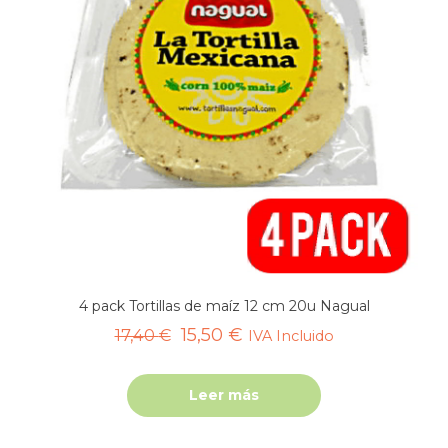
4 pack Tortillas de maíz 12 cm 20u Nagual
El
El
15,50
€
17,40
€
IVA Incluido
precio
precio
original
actual
Leer más
era:
es:
17,40 €.
15,50 €.