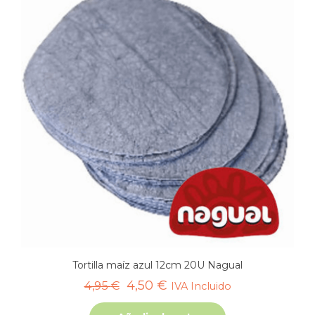
Tortilla maíz azul 12cm 20U Nagual
El
El
4,50
€
4,95
€
IVA Incluido
precio
precio