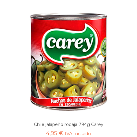
Chile jalapeño rodaja 794g Carey
4,95
€
IVA Incluido