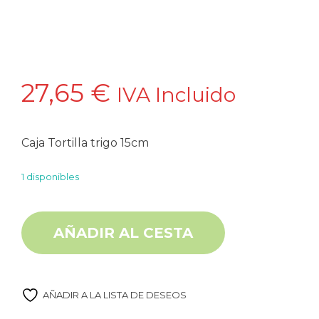
27,65
€
IVA Incluido
Caja Tortilla trigo 15cm
1 disponibles
Caja Tortilla trigo 15 cm 12 paq x 18U Sabormex cantidad
Alternative:
AÑADIR AL CESTA
AÑADIR A LA LISTA DE DESEOS