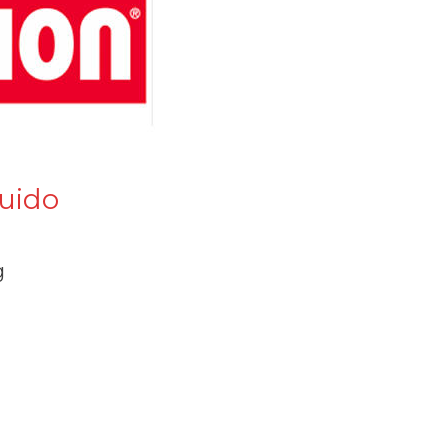
luido
g