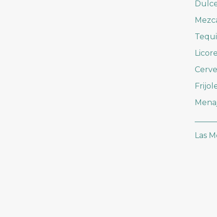
Dulc
Mezc
Tequi
Licor
Cerve
Frijol
Mena
_____
Las M