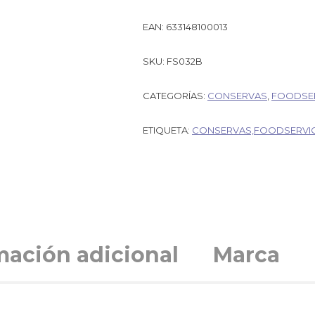
EAN:
633148100013
SKU:
FS032B
CATEGORÍAS:
CONSERVAS
,
FOODSE
ETIQUETA:
CONSERVAS,FOODSERVI
mación adicional
Marca