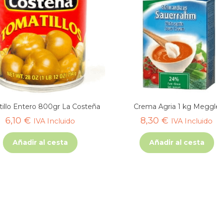
illo Entero 800gr La Costeña
Crema Agria 1 kg Meggl
6,10
€
8,30
€
IVA Incluido
IVA Incluido
Añadir al cesta
Añadir al cesta