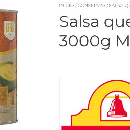
INICIO
/
CONSERVAS
/ SALSA 
Salsa qu
3000g M