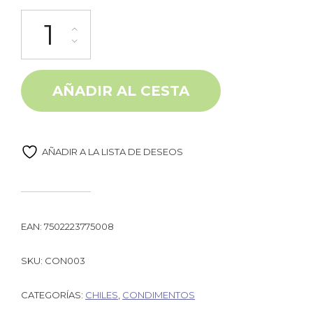
Chile ancho seco 100g Genérico cantidad
Alternative:
AÑADIR AL CESTA
AÑADIR A LA LISTA DE DESEOS
EAN:
7502223775008
SKU:
CON003
CATEGORÍAS:
CHILES
,
CONDIMENTOS