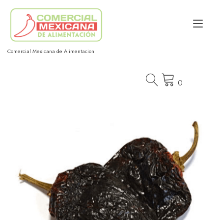
Ir
al
Alt
contenido
nav
Comercial Mexicana de Alimentacion
0