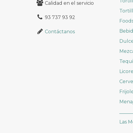
Tortil
Calidad en el servicio
Tortil
93 737 93 92
Foods
Bebid
Contáctanos
Dulc
Mezc
Tequi
Licor
Cerve
Frijol
Mena
_____
Las M