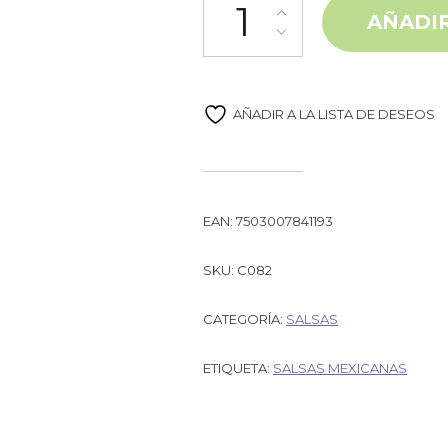
AÑADIR
AÑADIR A LA LISTA DE DESEOS
EAN:
7503007841193
SKU:
C082
CATEGORÍA:
SALSAS
ETIQUETA:
SALSAS MEXICANAS