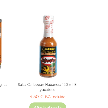
g. La
Salsa Caribbean Habanera 120 ml El
yucateco
4,50
€
IVA Incluido
Añadir al cesta