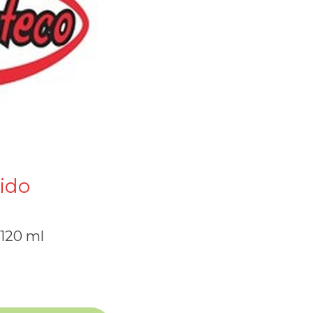
uido
 120 ml
l El yucateco cantidad
Alternative: