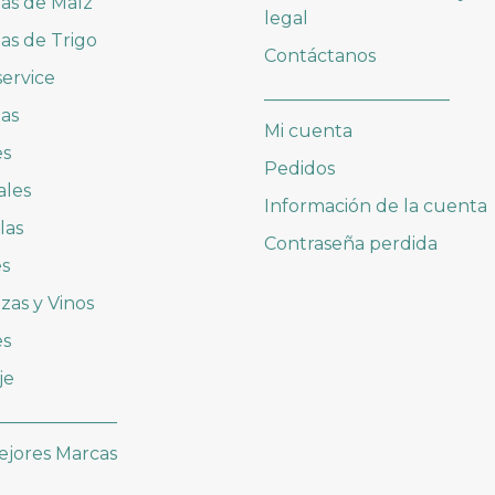
las de Maíz
legal
las de Trigo
Contáctanos
ervice
_____________________
as
Mi cuenta
es
Pedidos
ales
Información de la cuenta
las
Contraseña perdida
es
zas y Vinos
es
je
______________
ejores Marcas