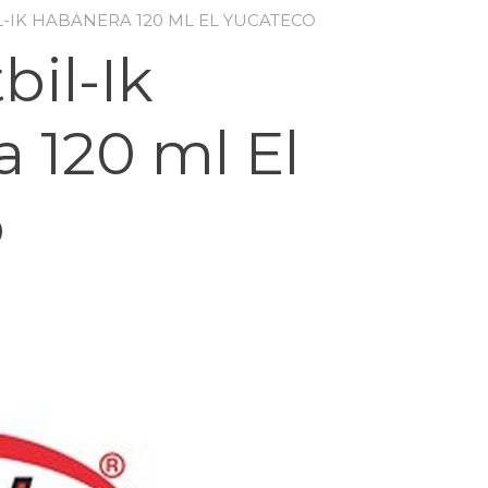
L-IK HABANERA 120 ML EL YUCATECO
bil-Ik
 120 ml El
o