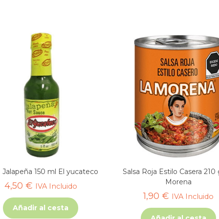
a Jalapeña 150 ml El yucateco
Salsa Roja Estilo Casera 210 
Morena
4,50
€
IVA Incluido
1,90
€
IVA Incluido
Añadir al cesta
Añadir al cesta