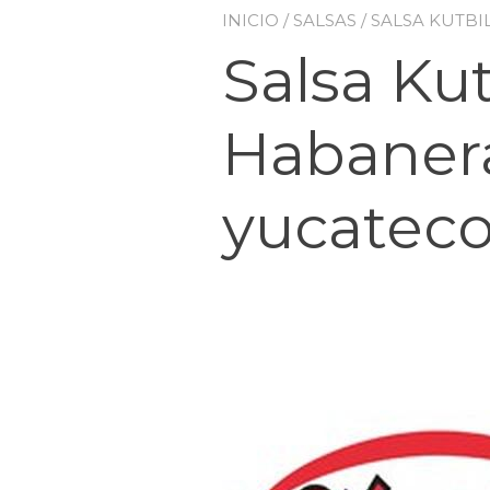
INICIO
/
SALSAS
/ SALSA KUTBI
Salsa Kut
Habanera
yucatec