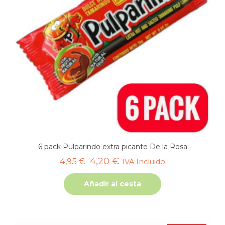
6 pack Pulparindo extra picante De la Rosa
El
El
4,20
€
4,95
€
IVA Incluido
precio
precio
Añadir al cesta
original
actual
era:
es:
4,95 €.
4,20 €.