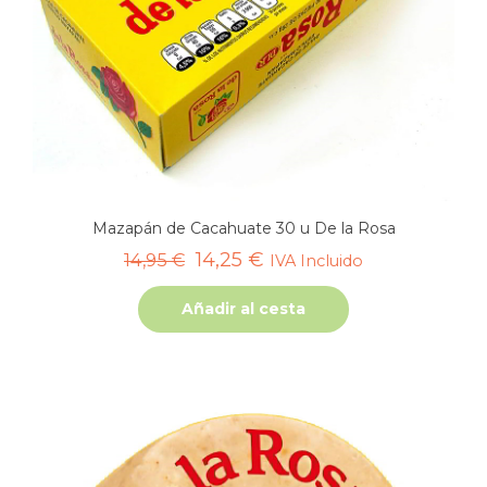
Mazapán de Cacahuate 30 u De la Rosa
El
El
14,25
€
14,95
€
IVA Incluido
precio
precio
Añadir al cesta
original
actual
era:
es:
14,95 €.
14,25 €.