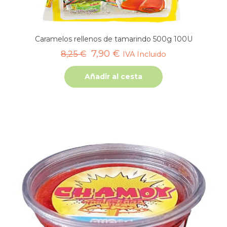
Caramelos rellenos de tamarindo 500g 100U
El
El
7,90
€
8,25
€
IVA Incluido
precio
precio
Añadir al cesta
original
actual
era:
es:
8,25 €.
7,90 €.