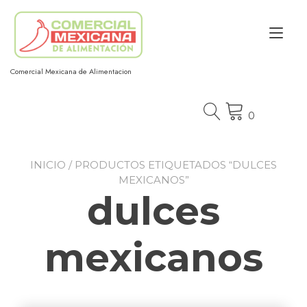
Ir
al
Alt
contenido
nav
Comercial Mexicana de Alimentacion
0
INICIO
/ PRODUCTOS ETIQUETADOS “DULCES
MEXICANOS”
dulces
mexicanos