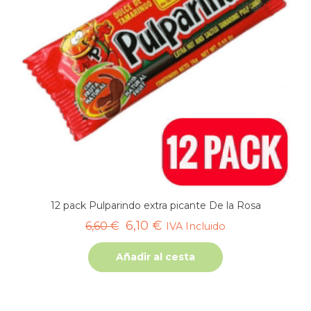
12 pack Pulparindo extra picante De la Rosa
El
El
6,10
€
6,60
€
IVA Incluido
precio
precio
Añadir al cesta
original
actual
era:
es:
6,60 €.
6,10 €.