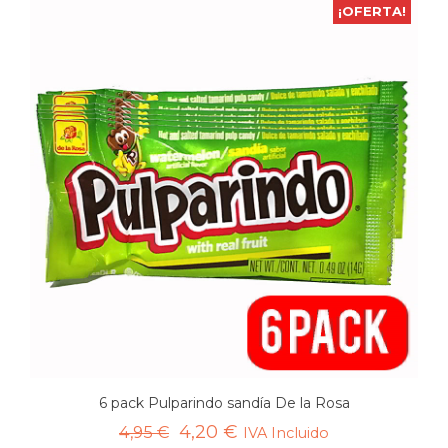
¡OFERTA!
6 pack Pulparindo sandía De la Rosa
El
El
4,20
€
4,95
€
IVA Incluido