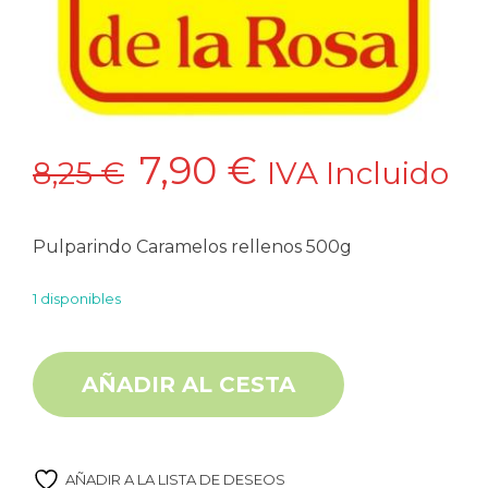
El
El
7,90
€
8,25
€
IVA Incluido
precio
precio
Pulparindo Caramelos rellenos 500g
original
actual
1 disponibles
era:
es:
Caramelos rellenos de tamarindo 500g 100U cantidad
Alternative:
AÑADIR AL CESTA
8,25 €.
7,90 €.
AÑADIR A LA LISTA DE DESEOS