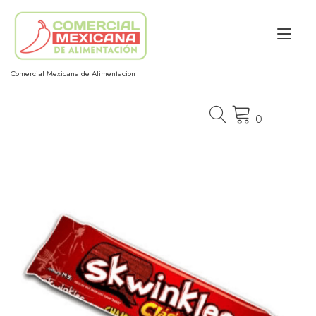
Ir
al
Alt
contenido
nav
Comercial Mexicana de Alimentacion
0