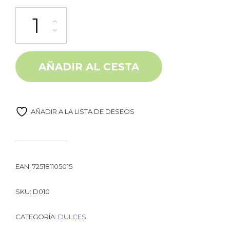
Skwinkles piña tamarindo 26g Lucas cantidad
Alternative:
AÑADIR AL CESTA
AÑADIR A LA LISTA DE DESEOS
EAN:
725181105015
SKU:
D010
CATEGORÍA:
DULCES