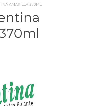
TINA AMARILLA 370ML
lentina
 370ml