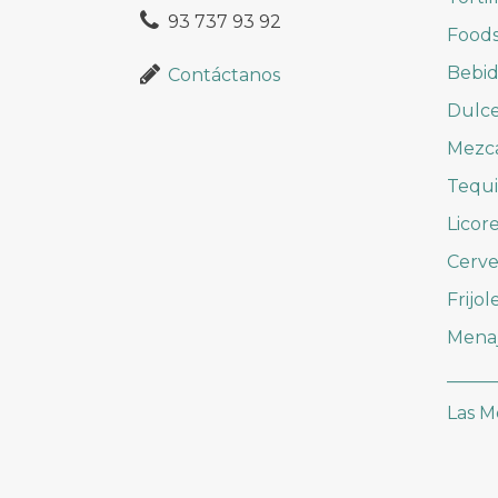
93 737 93 92
Foods
Bebid
Contáctanos
Dulc
Mezc
Tequi
Licor
Cerve
Frijol
Mena
_____
Las M