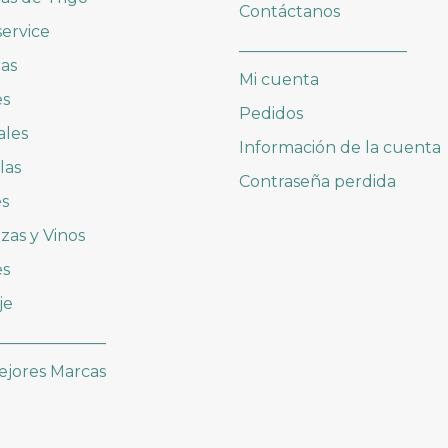
Contáctanos
ervice
_____________________
as
Mi cuenta
es
Pedidos
ales
Información de la cuenta
las
Contraseña perdida
es
zas y Vinos
es
je
______________
ejores Marcas