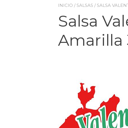
INICIO
/
SALSAS
/ SALSA VALEN
Salsa Va
Amarilla