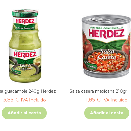
sa guacamole 240g Herdez
Salsa casera mexicana 210gr 
3,85
€
1,85
€
IVA Incluido
IVA Incluido
Añadir al cesta
Añadir al cesta