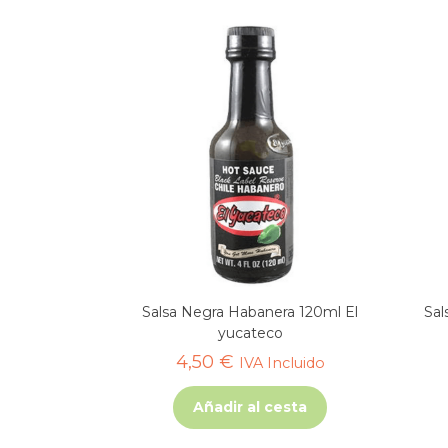
Salsa Negra Habanera 120ml El
Sal
yucateco
4,50
€
IVA Incluido
Añadir al cesta