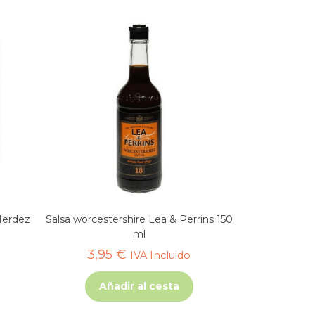
Herdez
Salsa worcestershire Lea & Perrins 150
ml
3,95
€
IVA Incluido
Añadir al cesta