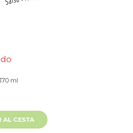
ido
 370 ml
 cantidad
Alternative:
 AL CESTA